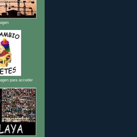
magen
magen para acceder