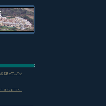
E
CAMPAÑA EN APOYO AL TREN DE CERCANÍAS, LÍNEA C-2
AS DE ATALAYA
E JUGUETES.-