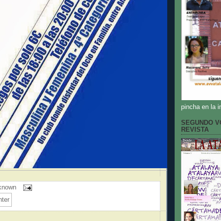
pincha en la 
SEGUNDO V
REVISTA
known