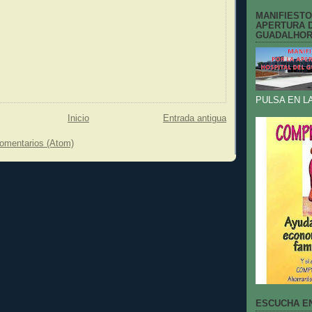
MANIFIESTO
APERTURA D
GUADALHO
PULSA EN L
Inicio
Entrada antigua
comentarios (Atom)
ESCUCHA E