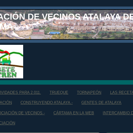
ACIÓN DE VECINOS ATALAYA D
AMA
VIDADES PARA 2.011.
TRUEQUE
TORNAPEÓN
LAS RECET
IACIÓN
CONSTRUYENDO ATALAYA.-
GENTES DE ATALAYA
CIACIÓN DE VECINOS.-
CÁRTAMA EN LA WEB
INTERCAMBIO D
CIACIÓN