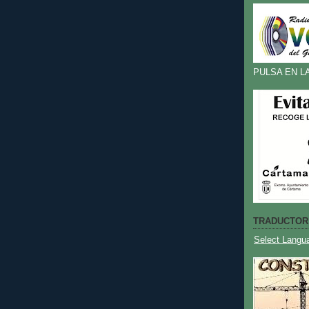
PULSA EN L
TRADUCTOR
Select Langu