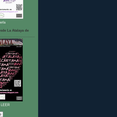
erla
sde La Atalaya de
 LEER