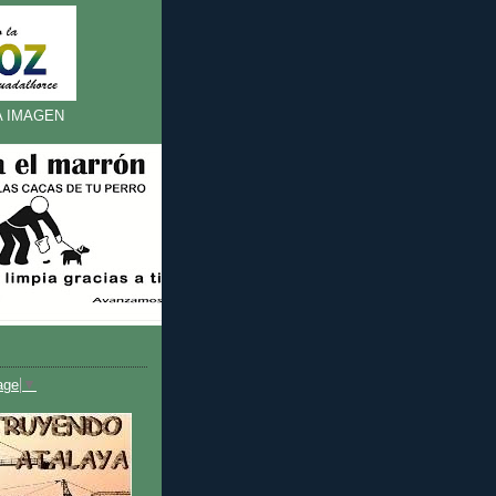
A IMAGEN
age
▼