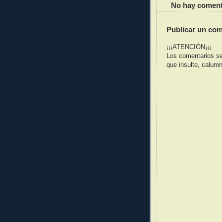
No hay coment
Publicar un com
¡¡¡ATENCIÓN¡¡¡
Los comentarios se
que insulte, calumni