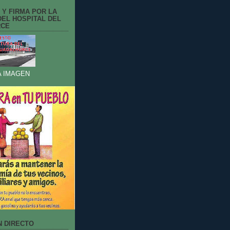
 Y FIRMA POR LA
EL HOSPITAL DEL
RCE
A IMAGEN
N DIRECTO