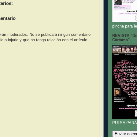
arios:
entario
pincha para le
rán moderados. No se publicará ningún comentario
REVISTA "De
e o injurie y que no tenga relación con el artículo.
Cártama"
PULSA PARA